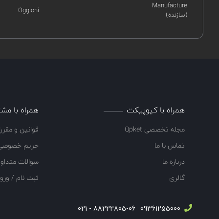
Manufacture
Oggioni
(سازنده)
همراه با کیوپیکت
همراه با مشت
مجله تخصصی Qpket
قوانین و مقرر
تماس با ما
حریم خصوصی
درباره ما
سوالات متداو
گالری
ثبت نام / ورو
88222805-06 - 021
09361255000