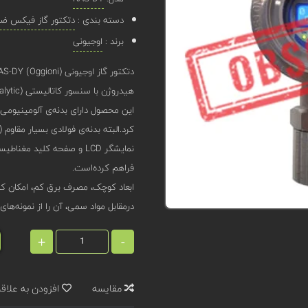
دسته بندی :
دتکتور گاز فیکس ضد 
برند :
اوجیونی
هیدروژن با سنسور کاتالیستی (Catalytic) طراحی شده‌است.
کرد.البته بدنه‌ی فولادی بسیار مقاوم (IP66) نیز برای این محصول قابل سفارش است.
نمایشگر LCD و صفحه کلید 
فراهم کرده‌است.
ابعاد کوچک، مصرف برق کم، امکان ک
درمقابل مواد سمی، آن را از نمونه‌های
+
-
مقایسه
افزودن به علاق