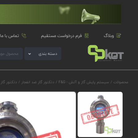
وبلاگ
فرم درخواست مستقیم
تماس با ما
دسته بندی
محصولات
/
سیستم پایش گاز و آتش - F&G
/
دتکتور گاز ضد انفجار
/
دتکتور گاز