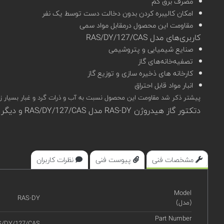
مصرف برق کم
امکان کالیبره کردن بدون دخالت دست توسط یک نفر
مقاومت این محصول درمقابل مواد سمی
کاربری‌های مدل RAS/DY/127/CAS
صنایع شیمیایی و پتروشیمی
تصفیه‌خانه‌های گاز
کارخانه های ذخیره سازی و توزیع گاز
انبار مواد قابل احتراق
پیشتر ذکر شد مقاومت این محصول نسبت به آب و ذرات گرد و غبار بسیار زیاد (IP65 و IP66) است.بنابراین امکان استفاده از این محصول در رنج دمای 20- تا 70+ و رطوبت حداکثر %90 دور از ان
دتکتور گاز هیدروژن RAS-DY مدل RAS/DY/127/CAS و دیگر محصولات اوجیونی در سامانه تخصصی کیوپیکت (qpket) قابل مشاهده، بررسی و استعلام قیمت هستند.
مشخصات فنی
پیوست فنی
نظرات کاربران
Model
RAS-DY
(مدل)
Part Number
S/DY/127/CAS