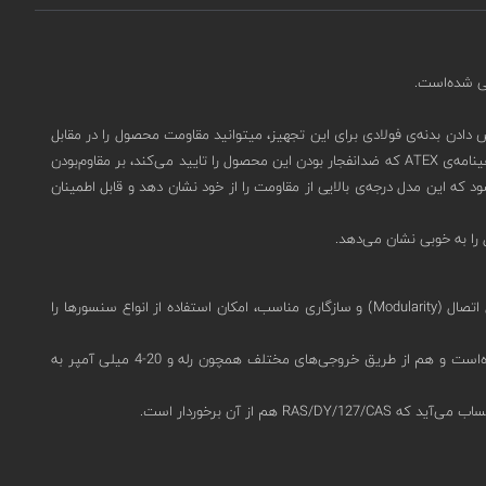
ده‌آل است.شما با سفارش دادن بدنه‌ی فولادی برای این تجهیز، میتوانید مقاومت محصول را در مقابل
نفوذ گرد و غبار و آب به IP66 ارتقا دهید.(درصورت نیاز به بدنه‌ی فولادی برای این تجهیز، هنگام ثبت استعلام، این موضوع را در توضیحات ذکر کنید.)دریافت گواهینامه‌‌ی ATEX که ضدانفجار بودن این محصول را تایید می‌کند، بر مقاوم‌بودن
که این مدل درجه‌ی بالایی از مقاومت را از خود نشان دهد و قابل اطمینان
فیکس ضد انفجار هیدروژن اوجیونی RAS-DY مدل RAS/DY/127/CAS از تکنولوژی enose بهره‌ می‌برد.این تکنولوژی به دلیل ساختار قابل اتصال (Modularity) و سازگاری مناسب، امکان استفاده از انواع سنسورها را
این مدل یک صفحه‌ی نمایشگر نسبتا بزرگ LCD با توانایی نمایش 2 ردیف 8 کاراکتری دارد.اطلاعات مربوط به هشدار یا خطا هم توسط این نمایشگر قابل مشاهده‌است و هم از طریق خروجی‌های مختلف همچون رله‌ و 20-4 میلی آمپر به