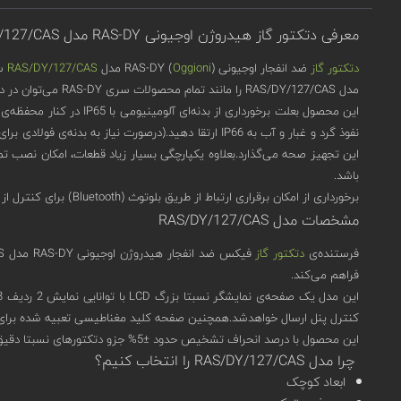
معرفی دتکتور گاز هیدروژن اوجیونی RAS-DY مدل RAS/DY/127/CAS
دتکتور گاز
ضد انفجار اوجیونی (
Oggioni
) RAS-DY مدل
RAS/DY/127/CAS
سا
مدل RAS/DY/127/CAS را مانند تمام محصولات سری RAS-DY می‌توان در دو واژه‌ی مقاوم و هوشمند خلاصه کرد.
این محصول بعلت برخوردا
این تجهیز صحه می‌گذارد.بعلاوه یکپارچگی بسیار زیاد قطعات، امکان نصب تم
باشد.
برخورداری از امکان برقراری ارتباط از طریق بلوتوث (Bluetooth) برای کنترل از راه دور در کنار داشتن پروتکل ارتباطی مدباس (MODBUS) هوشمند بودن این محصول را به خوبی نشان می‌دهد.
مشخصات مدل RAS/DY/127/CAS
فرستنده‌ی
دتکتور گاز
فراهم می‌کند.
کنترل پنل ارسال خواهدشد.همچنین صفحه کلید مغناطیسی تعبیه شده برای ا
این محصول با درصد انحراف تشخیص حدود ±5% جزو دتکتورهای نسبتا دقیق بازار به شمار می‌آید.واکنش کمتر از 20 ثانیه، برای دتکتورهای گاز، نسبتا سریع به حساب می‌آید که RAS/DY/127/CAS هم از آن برخوردار است.
چرا مدل RAS/DY/127/CAS را انتخاب کنیم؟
ابعاد کوچک