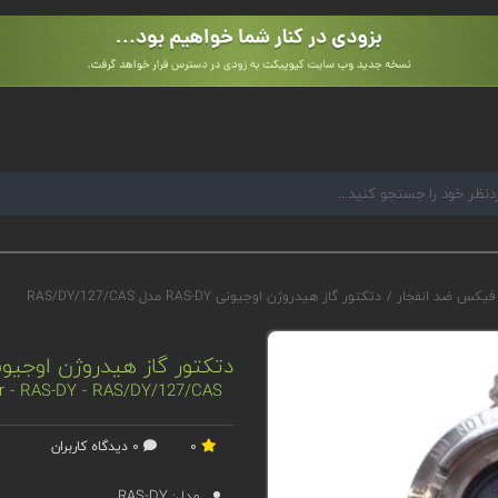
 فیکس ضد انفجار
/
دتکتور گاز هیدروژن اوجیونی RAS-DY مدل RAS/DY/127/CAS
دتکتور گاز هیدروژن اوجیونی RAS-DY مدل Y/127/CAS
or - RAS-DY - RAS/DY/127/CAS
0
0 دیدگاه کاربران
مدل:
RAS-DY