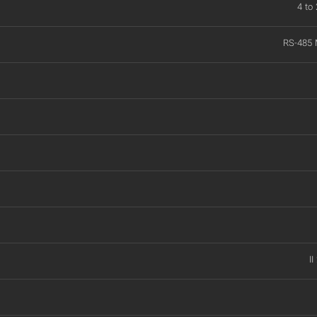
4 to
RS-485
II