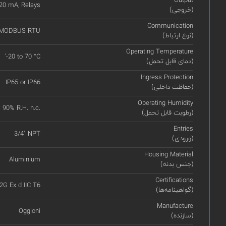
Output
 20 mA, Relays
(خروجی)
Communication
 MODBUS RTU
(نوع ارتباط)
Operating Temperature
'-20 to 70 °C
(دمای قابل تحمل)
Ingress Protection
IP65 or IP66
(حفاظت داخلی)
Operating Humidity
90% R.H. n.c.
(رطوبت قابل تحمل)
Entries
3/4" NPT
(ورودی)
Housing Material
Aluminium
(جنس بدنه)
Certifications
 2G Ex d IIC T6
(گواهینامه‌ها)
Manufacture
Oggioni
(سازنده)