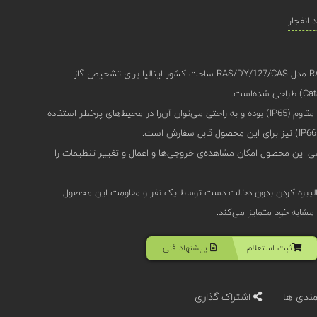
انفجار
دتکتور گاز اوجیونی (Oggioni) RAS-DY مدل RAS/DY/127/CAS ساخت کشور ایتالیا برای تشخیص گاز
این محصول دارای بدنه‌‌ی آلومینیومی مقاوم (IP65) بوده و به راحتی می‌توان آن‌را در محیط‌های پرخطر استفاده
مغناطیسی این محصول امکان مشاهده‌ی خروجی‌ها و اعمال و تغییر تنظیمات را
الیبره کردن بدون دخالت دست توسط یک نفر و مقاومت این محصول
 مشابه خود متمایز می‌کند.
ثبت استعلام
پیشنهاد فنی
مندی ها
اشتراک گذاری