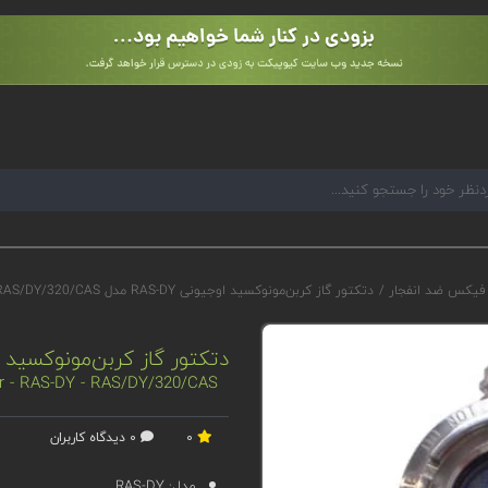
 فیکس ضد انفجار
/
دتکتور گاز کربن‌مونوکسید اوجیونی RAS-DY مدل RAS/DY/320/CAS
دتکتور گاز کربن‌مونوکسید اوجیونی RAS-DY مدل 
or - RAS-DY - RAS/DY/320/CAS
0
0 دیدگاه کاربران
مدل:
RAS-DY