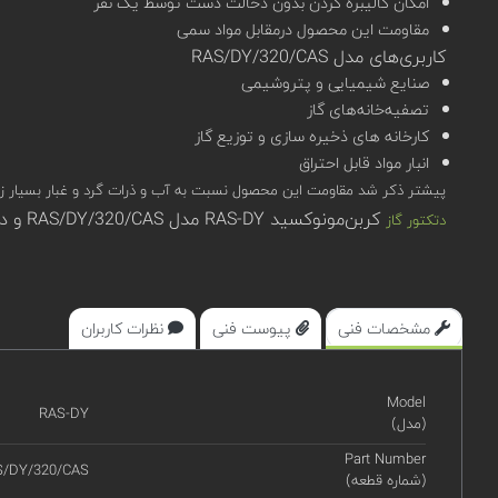
امکان کالیبره کردن بدون دخالت دست توسط یک نفر
مقاومت این محصول درمقابل مواد سمی
کاربری‌های مدل RAS/DY/320/CAS
صنایع شیمیایی و پتروشیمی
تصفیه‌خانه‌های گاز
کارخانه های ذخیره سازی و توزیع گاز
انبار مواد قابل احتراق
پیشتر ذکر شد مقاومت این محصول نسبت به آب و ذرات گرد و غبار بسیار زیاد (IP65 و IP66) است.بنابراین امکان استفاده از این محصول در رنج دمای 20- تا 70+ و رطوبت حداکثر %90 دور از ان
کربن‌مونوکسید RAS-DY مدل RAS/DY/320/CAS و دیگر محصولات اوجیونی در سامانه تخصصی کیوپیکت (qpket) قابل مشاهده، بررسی و استعلام قیمت هستند.
دتکتور گاز
مشخصات فنی
پیوست فنی
نظرات کاربران
Model
RAS-DY
(مدل)
Part Number
S/DY/320/CAS
(شماره قطعه)