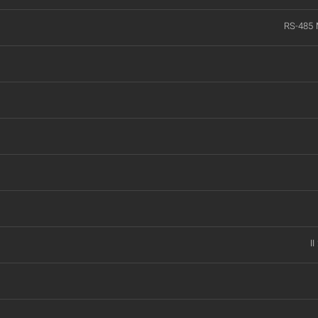
RS-485
II