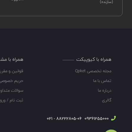
(سازنده)
همراه با کیوپیکت
همراه با مشت
مجله تخصصی Qpket
قوانین و مقرر
تماس با ما
حریم خصوصی
درباره ما
سوالات متداو
گالری
ثبت نام / ورو
88222805-06 - 021
09361255000