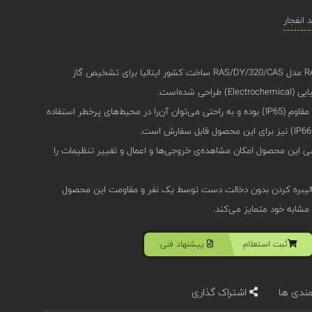
انفجار
دتکتور گاز اوجیونی (Oggioni) RAS-DY مدل RAS/DY/320/CAS ساخت کشور ایتالیا برای تشخیص گاز
شده‌است.
این محصول دارای بدنه‌‌ی آلومینیومی مقاوم (IP65) بوده و به راحتی می‌توان آن‌را در محیط‌های پرخطر استفاده
مغناطیسی این محصول امکان مشاهده‌ی خروجی‌ها و اعمال و تغییر تنظیمات را
الیبره کردن بدون دخالت دست توسط یک نفر و مقاومت این محصول
 مشابه خود متمایز می‌کند.
ثبت استعلام
پیشنهاد فنی
مندی ها
اشتراک گذاری