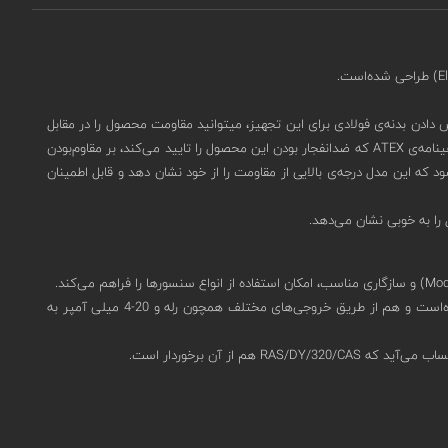
ده‌آل است.شما با سفارش دادن بدنه‌ی فولادی برای این تجهیز، میتوانید مقاومت محصول را در مقابل
نفوذ گرد و غبار و آب به IP66 ارتقا دهید.(درصورت نیاز به بدنه‌ی فولادی برای این تجهیز، هنگام ثبت استعلام، این موضوع را در توضیحات ذکر کنید.)دریافت گواهینامه‌‌ی ATEX که ضدانفجار بودن این محصول را تایید می‌کند، بر مقاوم‌بودن
که این مدل درجه‌ی بالایی از مقاومت را از خود نشان دهد و قابل اطمینان
این مدل یک صفحه‌ی نمایشگر نسبتا بزرگ LCD با توانایی نمایش 2 ردیف 8 کاراکتری دارد.اطلاعات مربوط به هشدار یا خطا هم توسط این نمایشگر قابل مشاهده‌است و هم از طریق خروجی‌های مختلف همچون رله‌ و 20-4 میلی آمپر به