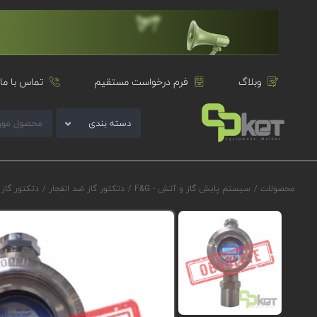
وبلاگ
فرم درخواست مستقیم
تماس با ما
دسته بندی
محصولات
/
سیستم پایش گاز و آتش - F&G
/
دتکتور گاز ضد انفجار
/
دتکتور گاز