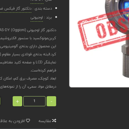
دسته بندی :
دتکتور گاز فیکس ضد 
برند :
اوجیونی
کربن‌مونوکسید با سنسور الکتروشیمیایی (Electrochemical) طراحی 
کرد.البته بدنه‌ی فولادی بسیار مقاوم (IP66) نیز برای این محصول قابل سفارش است.
نمایشگر LCD و صفحه کلید 
فراهم کرده‌است.
ابعاد کوچک، مصرف برق کم، امکان ک
درمقابل مواد سمی، آن را از نمونه‌های
+
-
مقایسه
افزودن به علاق