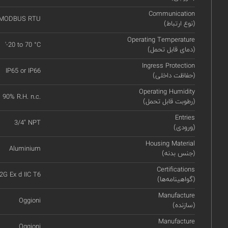
Communication
 MODBUS RTU
(نوع ارتباط)
Operating Temperature
'-20 to 70 °C
(دمای قابل تحمل)
Ingress Protection
IP65 or IP66
(حفاظت داخلی)
Operating Humidity
90% R.H. n.c.
(رطوبت قابل تحمل)
Entries
3/4" NPT
(ورودی)
Housing Material
Aluminium
(جنس بدنه)
Certifications
 2G Ex d IIC T6
(گواهینامه‌ها)
Manufacture
Oggioni
(سازنده)
Manufacture
Oggioni