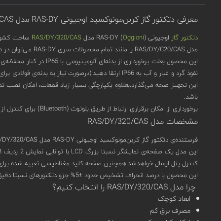
معرفی دتکتور گاز کربن‌مونوکسید اوجیونی RAS-DY مدل RAS/DY/320/CAS
دتکتور گاز
اوجیونی (
Oggioni
) RAS-DY مدل
RAS/DY/320/CAS
ساخت کشور ایتالی
مدل RAS/DY/C20/CAS را مانند تمام محصولات سری RAS-DY می‌توان در دو واژه‌ی مقاوم و هوشمند خلاصه کرد.
این محصول بعلت برخوردا
این تجهیز صحه می‌گذارد.بعلاوه یکپارچگی بسیار زیاد قطعات، امکان نصب تم
باشد.
برخورداری از امکان برقراری ارتباط از طریق بلوتوث (Bluetooth) برای کنترل از راه دور در کنار داشتن پروتکل ارتباطی مدباس (MODBUS) هوشمند بودن این محصول را به خوبی نشان می‌دهد.
مشخصات مدل RAS/DY/320/CAS
فرستنده‌ی دتکتور گاز کربن‌مونوکسید اوجیونی RAS-DY مدل RAS/DY/320/CAS از تکنولوژی enose بهره‌ می‌برد.این تکنولوژی به دلیل ساختار قابل اتصال (Modularity) و سازگاری مناسب، امکان استفاده از انواع سنسورها را فراهم می‌کند.
کنترل پنل ارسال خواهدشد.همچنین صفحه کلید مغناطیسی تعبیه شده برای ا
این محصول با درصد انحراف تشخیص حدود ±5% جزو دتکتورهای نسبتا دقیق بازار به شمار می‌آید.واکنش کمتر از 20 ثانیه، برای دتکتورهای گاز، نسبتا سریع به حساب می‌آید که RAS/DY/320/CAS هم از آن برخوردار است.
چرا مدل RAS/DY/320/CAS را انتخاب کنیم؟
ابعاد کوچک
مصرف برق کم