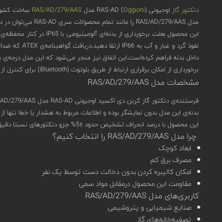
دتکتور گاز
اوجیونی (
Oggioni
) RAS-AD مدل
RAS/AD/279/AAS
ساخت کشور ایتا
مدل RAS/AD/279/AAS را مانند تمام محصولات سری RAS-AD می‌توان در دو واژه‌ی مقاوم و هوشمند خلاصه کرد.
این محصول بعلت برخوردا
نفوذ گرد و 
داخل بدنه فراهم کرده‌است.این اتفاق نیز منجر می‌شود که این مدل درجه‌ی بال
برخورداری از امکان برقراری ارتباط از طریق بلوتوث (Bluetooth) برای کنترل از راه دور در کنار داشتن پروتکل ارتباطی مدباس (MODBUS) هوشمند بودن این محصول را به خوبی نشان می‌دهد.
مشخصات مدل RAS/AD/279/AAS
فرستنده‌ی دتکتور گاز کربن دی اکسید اوجیونی RAS-AD مدل RAS/AD/279/AAS از تکنولوژی enose بهره‌ می‌برد.این تکنولوژی به دلیل ساختار قابل اتصال (Modularity) و سازگاری مناسب، امکان استفاده از انواع سنسورها را فراهم می‌کند.
بدنه‌ی این مدل بدون نمایشگر بوده و اطلاعات مربوط به هشدار یا خطا تنها از طریق خروجی 4-20 میلی آمپر‌، به کنتر
این محصول با درصد انحراف تشخیص حدود ±5% جزو دتکتورهای نسبتا دقیق بازار به شمار می‌آید.واکنش کمتر از 20 ثانیه، برای دتکتورهای گاز، نسبتا سریع به حساب می‌آید که RAS/AD/279/AAS هم از آن برخوردار است.
چرا مدل RAS/AD/279/AAS را انتخاب کنیم؟
ابعاد کوچک
مصرف برق کم
امکان کالیبره کردن بدون دخالت دست توسط یک نفر
مقاومت این محصول درمقابل مواد سمی
کاربری‌های مدل RAS/AD/279/AAS
صنایع شیمیایی و پتروشیمی
تصفیه‌خانه‌های گاز