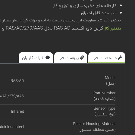
کارخانه های ذخیره سازی و توزیع گاز
انبار مواد قابل احتراق
پیشتر ذکر شد مقاومت این محصول نسبت به آب و ذرات گرد و غبار بسیار زیاد (IP65 و IP66) است.بنابراین امکان استفاده از این محصول در رنج دمای 20- تا 70+ و رطوبت حداکثر %90 دور از ان
کربن دی اکسید RAS-AD مدل RAS/AD/279/AAS و دیگر محصولات اوجیونی در سامانه تخصصی کیوپیکت (qpket) قابل مشاهده، بررسی و استعلام قیمت هستند.
دتکتور گاز
مشخصات فنی
پیوست فنی
نظرات کاربران
Model
RAS-AD
(مدل)
Part Number
S/AD/279/AAS
(شماره قطعه)
Sensor Type
Infrared
(نوع سنسور)
Sensor Housing Material
stainless steel
(جنس محفظه سنسور)