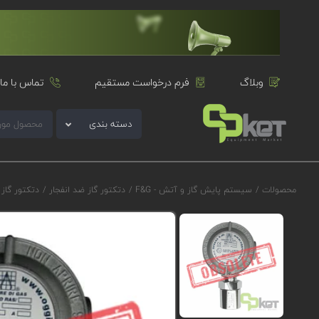
وبلاگ
فرم درخواست مستقیم
تماس با ما
دسته بندی
محصولات
/
سیستم پایش گاز و آتش - F&G
/
دتکتور گاز ضد انفجار
/
دتکتور گاز