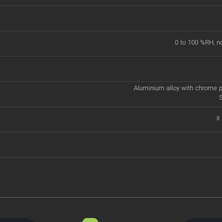
0 to 100 %RH, n
Aluminium alloy with chrome p
S
II