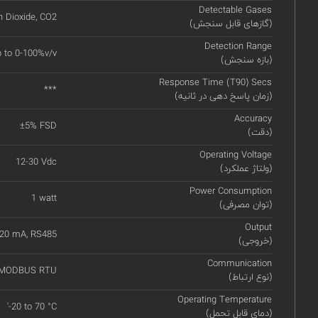
Detectable Gases
n Dioxide, CO2
(گازهای قابل سنجش)
Detection Range
 to 0-100%v/v
(بازه سنجش)
Response Time (T90) Secs
***
(زمان پاسخ دهی در ثانیه)
Accuracy
±5% FSD
(دقت)
Operating Voltage
12-30 Vdc
(ولتاژ عملکرد)
Power Consumption
1 watt
(توان مصرفی)
Output
 20 mA, RS485
(خروجی)
Communication
 MODBUS RTU
(نوع ارتباط)
Operating Temperature
'-20 to 70 °C
(دمای قابل تحمل)