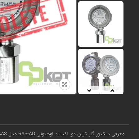
معرفی دتکتور گاز کربن دی اکسید اوجیونی RAS-AD مدل RAS/AD/279/AAS