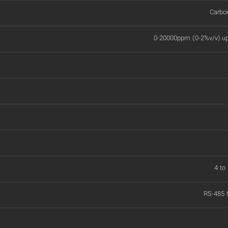
Carbo
0-20000ppm (0-2%v/v) up
4 to
RS-485