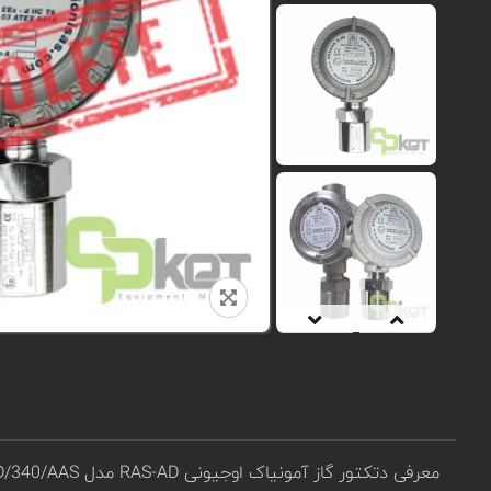
معرفی دتکتور گاز آمونیاک اوجیونی RAS-AD مدل RAS/AD/340/AAS