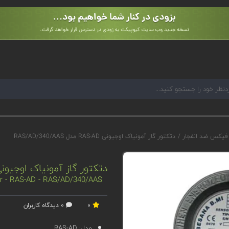
 فیکس ضد انفجار
/
دتکتور گاز آمونیاک اوجیونی RAS-AD مدل RAS/AD/340/AAS
دتکتور گاز آمونیاک اوجیونی RAS-AD مدل /AD/340/AAS
r - RAS-AD - RAS/AD/340/AAS
0
0 دیدگاه کاربران
مدل:
RAS-AD