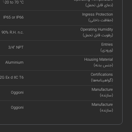
'-20 to 70 °C
(دمای قابل تحمل)
Ingress Protection
IP65 or IP66
(حفاظت داخلی)
Operating Humidity
90% R.H. n.c.
(رطوبت قابل تحمل)
Entries
3/4" NPT
(ورودی)
Housing Material
Aluminium
(جنس بدنه)
Certifications
 2G Ex d IIC T6
(گواهینامه‌ها)
Manufacture
Oggioni
(سازنده)
Manufacture
Oggioni
(سازنده)