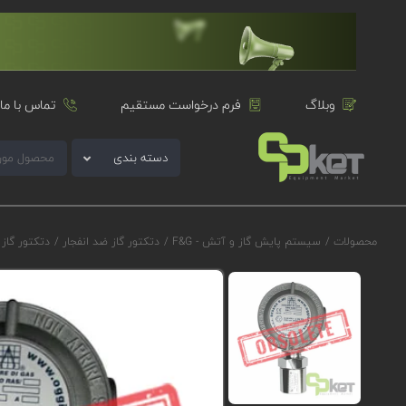
وبلاگ
فرم درخواست مستقیم
تماس با ما
دسته بندی
محصولات
/
سیستم پایش گاز و آتش - F&G
/
دتکتور گاز ضد انفجار
/
دتکتور گاز