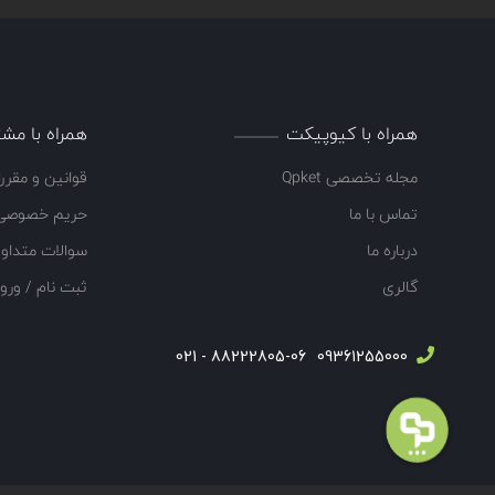
همراه با کیوپیکت
همراه با مشت
مجله تخصصی Qpket
قوانین و مقرر
تماس با ما
حریم خصوصی
درباره ما
سوالات متداو
گالری
ثبت نام / ورو
88222805-06 - 021
09361255000