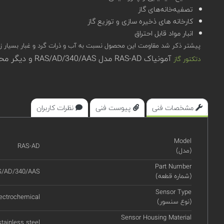
تصفیه‌خانه‌های گاز
کارخانه های ذخیره سازی و توزیع گاز
انبار مواد قابل احتراق
پیشتر ذکر شد مقاومت این محصول نسبت به آب و ذرات گرد و غبار بسیار زیاد (IP65 و IP66) است.بنابراین امکان استفاده از این محصول در رنج دمای 20- تا 70+ و رطوبت حداکثر %90 دور از ان
آمونیاک RAS-AD مدل RAS/AD/340/AAS و دیگر محصولات اوجیونی در سامانه تخصصی کیوپیکت (qpket) قابل مشاهده، بررسی و استعلام قیمت هستند.
دتکتور گاز
مشخصات فنی
پیوست فنی
نظرات کاربران
Model
RAS-AD
(مدل)
Part Number
S/AD/340/AAS
(شماره قطعه)
Sensor Type
ectrochemical
(نوع سنسور)
Sensor Housing Material
stainless steel