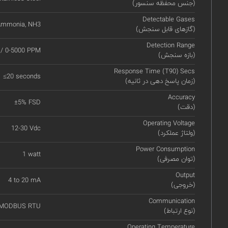
(جنس محفظه سنسور)
Detectable Gases
mmonia, NH3
(گازهای قابل سنجش)
Detection Range
0 / 0-5000 PPM
(بازه سنجش)
Response Time (T90) Secs
≤20 seconds
(زمان پاسخ دهی در ثانیه)
Accuracy
±5% FSD
(دقت)
Operating Voltage
12-30 Vdc
(ولتاژ عملکرد)
Power Consumption
1 watt
(توان مصرفی)
Output
4 to 20 mA
(خروجی)
Communication
 MODBUS RTU
(نوع ارتباط)
Operating Temperature