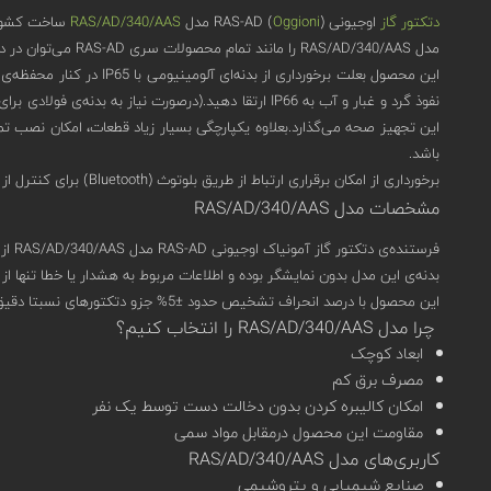
دتکتور گاز
اوجیونی (
Oggioni
) RAS-AD مدل
RAS/AD/340/AAS
ساخت کشور ایتالی
مدل RAS/AD/340/AAS را مانند تمام محصولات سری RAS-AD می‌توان در دو واژه‌ی مقاوم و هوشمند خلاصه کرد.
این محصول بعلت برخوردا
این تجهیز صحه می‌گذارد.بعلاوه یکپارچگی بسیار زیاد قطعات، امکان نصب تم
باشد.
برخورداری از امکان برقراری ارتباط از طریق بلوتوث (Bluetooth) برای کنترل از راه دور در کنار داشتن پروتکل ارتباطی مدباس (MODBUS) هوشمند بودن این محصول را به خوبی نشان می‌دهد.
مشخصات مدل RAS/AD/340/AAS
فرستنده‌ی دتکتور گاز آمونیاک اوجیونی RAS-AD مدل RAS/AD/340/AAS از تکنولوژی enose بهره‌ می‌برد.این تکنولوژی به دلیل ساختار قابل اتصال (Modularity) و سازگاری مناسب، امکان استفاده از انواع سنسورها را فراهم می‌کند.
بدنه‌ی این مدل بدون نمایشگر بوده و اطلاعات مربوط به هشدار یا خطا تنها از طریق خروجی 4-20 میلی آمپر‌، به کنتر
این محصول با درصد انحراف تشخیص حدود ±5% جزو دتکتورهای نسبتا دقیق بازار به شمار می‌آید.واکنش کمتر از 20 ثانیه، برای دتکتورهای گاز، نسبتا سریع به حساب می‌آید که RAS/AD/340/AAS هم از آن برخوردار است.
چرا مدل RAS/AD/340/AAS را انتخاب کنیم؟
ابعاد کوچک
مصرف برق کم
امکان کالیبره کردن بدون دخالت دست توسط یک نفر
مقاومت این محصول درمقابل مواد سمی
کاربری‌های مدل RAS/AD/340/AAS
صنایع شیمیایی و پتروشیمی