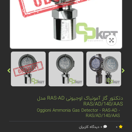
دتکتور گاز آمونیاک اوجیونی RAS-AD مدل
RAS/AD/140/AAS
Oggioni Ammonia Gas Detector - RAS-AD -
RAS/AD/140/AAS
0
0 دیدگاه کاربران