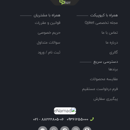
همراه با کیوپیکت
همراه با مشتریان
مجله تخصصی Qpket
قوانین و مقررات
تماس با ما
حریم خصوصی
درباره ما
سوالات متداول
گالری
ثبت نام / ورود
دسترسی سریع
برندها
مقایسه محصولات
فرم درخواست مستقیم
پیگیری سفارش
88222805-06 - 021
09361255000