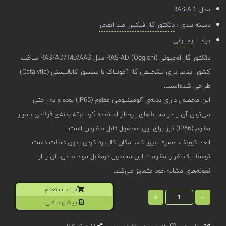
مدل:
RAS-AD
دسته بندی :
دتکتور گاز فیکس ضد انفجار
برند :
اوجیونی
دتکتور گاز اوجیونی (Oggioni) RAS-AD مدل RAS/AD/140/AAS ساخت
کشور ایتالیا برای تشخیص گاز آمونیاک با سنسور کاتالیستی (Catalytic)
طراحی شده‌است.
این محصول دارای بدنه‌‌ی آلومینیومی مقاوم (IP65) بوده و به راحتی
می‌توان آن‌ را در محیط‌های پرخطر استفاده کرد.البته بدنه‌ی فولادی بسیار
مقاوم (IP66) نیز برای این محصول قابل سفارش است.
ابعاد کوچک، مصرف برق کم، امکان کالیبره کردن بدون دخالت دست
توسط یک نفر و مقاومت این محصول درمقابل مواد سمی، آن را از
نمونه‌های مشابه خود متمایز می‌کند.
ثبت استعلام
+
-
پیشنهاد فنی