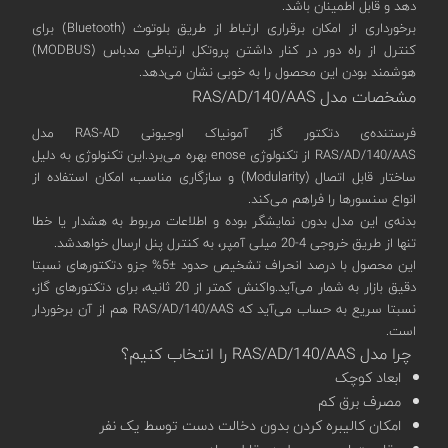
دهد و قابل اطمینان باشد.
برخورداری از امکان برقراری ارتباط از طریق بلوتوث (Bluetooth) برای
کنترل از راه دور در کنار داشتن پروتکل ارتباطی مدباس (MODBUS)
هوشمند بودن این محصول را به خوبی نشان می‌دهد.
مشخصات مدل RAS/AD/140/AAS
فرستنده‌ی دتکتور گاز آمونیاک اوجیونی RAS-AD مدل
RAS/AD/140/AAS از تکنولوژی enose بهره‌ می‌برد.این تکنولوژی به دلیل
ساختار قابل اتصال (Modularity) و سازگاری مناسب، امکان استفاده از
انواع سنسورها را فراهم می‌کند.
بدنه‌ی این مدل بدون نمایشگر بوده و اطلاعات مربوط به هشدار یا خطا
تنها از طریق خروجی 4-20 میلی آمپر‌، به کنترل پنل ارسال خواهدشد.
این محصول با درصد انحراف تشخیص حدود ±5% جزو دتکتورهای نسبتا
دقیق بازار به شمار می‌آید.واکنش کمتر از 20 ثانیه، برای دتکتورهای گاز،
نسبتا سریع به حساب می‌آید که RAS/AD/140/AAS هم از آن برخوردار
است.
چرا مدل RAS/AD/140/AAS را انتخاب کنیم؟
ابعاد کوچک
مصرف برق کم
امکان کالیبره کردن بدون دخالت دست توسط یک نفر