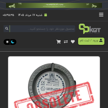
شنبه 17 مرداد 1405
۰۵:۴۵:۳۵
ورود
/
ثبت نام