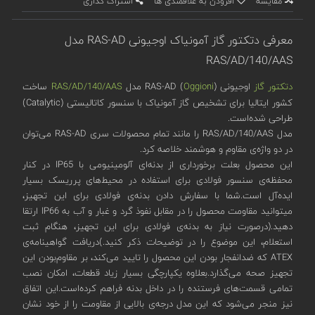
مقایسه
افزودن به علاقمندی ها
اشتراک گذاری
معرفی دتکتور گاز آمونیاک اوجیونی RAS-AD مدل
RAS/AD/140/AAS
دتکتور گاز
اوجیونی (
Oggioni
) RAS-AD مدل
RAS/AD/140/AAS
ساخت
کشور ایتالیا برای تشخیص گاز آمونیاک با سنسور کاتالیستی (Catalytic)
طراحی شده‌است.
مدل RAS/AD/140/AAS را مانند تمام محصولات سری RAS-AD می‌توان
در دو واژه‌ی مقاوم و هوشمند خلاصه کرد.
این محصول بعلت برخورداری از بدنه‌ای آلومینیومی با IP65 در کنار
محفظه‌ی سنسور فولادی برای استفاده در محیط‌های پرریسک بسیار
ایده‌آل است.شما با سفارش دادن بدنه‌ی فولادی برای این تجهیز،
میتوانید مقاومت محصول را در مقابل نفوذ گرد و غبار و آب به IP66 ارتقا
دهید.(درصورت نیاز به بدنه‌ی فولادی برای این تجهیز، هنگام ثبت
استعلام، این موضوع را در توضیحات ذکر کنید.)دریافت گواهینامه‌‌ی
ATEX که ضدانفجار بودن این محصول را تایید می‌کند، بر مقاوم‌بودن این
تجهیز صحه می‌گذارد.بعلاوه یکپارچگی بسیار زیاد قطعات، امکان نصب
تمامی قسمت‌های فرستنده را در داخل بدنه فراهم کرده‌است.این اتفاق
نیز منجر می‌شود که این مدل درجه‌ی بالایی از مقاومت را از خود نشان