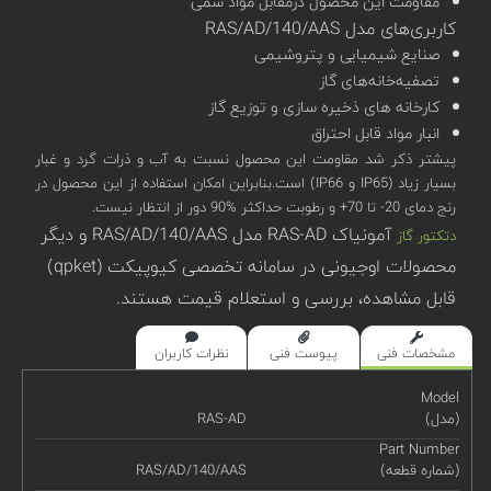
مقاومت این محصول درمقابل مواد سمی
کاربری‌های مدل RAS/AD/140/AAS
صنایع شیمیایی و پتروشیمی
تصفیه‌خانه‌های گاز
کارخانه های ذخیره سازی و توزیع گاز
انبار مواد قابل احتراق
پیشتر ذکر شد مقاومت این محصول نسبت به آب و ذرات گرد و غبار
بسیار زیاد (IP65 و IP66) است.بنابراین امکان استفاده از این محصول در
رنج دمای 20- تا 70+ و رطوبت حداکثر %90 دور از انتظار نیست.
آمونیاک RAS-AD مدل RAS/AD/140/AAS و دیگر
دتکتور گاز
محصولات اوجیونی در سامانه تخصصی کیوپیکت (qpket)
قابل مشاهده، بررسی و استعلام قیمت هستند.
مشخصات فنی
پیوست فنی
نظرات کاربران
Model
(مدل)
RAS-AD
Part Number
(شماره قطعه)
RAS/AD/140/AAS