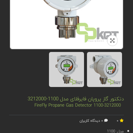
دتکتور گاز پروپان فایرفلای مدل 1100-3212000
FireFly Propane Gas Detector 1100-3212000
0
0 دیدگاه کاربران
مدل:
1100