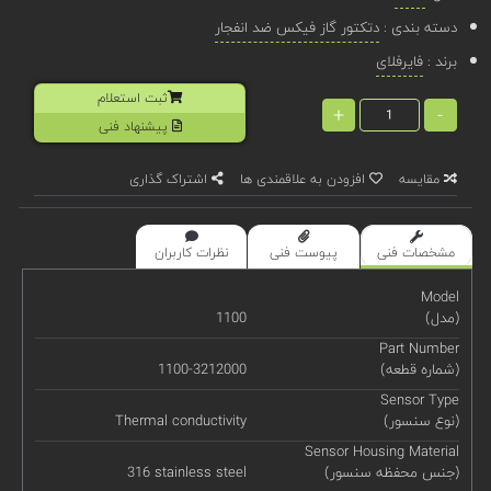
دسته بندی :
دتکتور گاز فیکس ضد انفجار
برند :
فایرفلای
ثبت استعلام
+
-
پیشنهاد فنی
مقایسه
افزودن به علاقمندی ها
اشتراک گذاری
مشخصات فنی
پیوست فنی
نظرات کاربران
Model
(مدل)
1100
Part Number
(شماره قطعه)
1100-3212000
Sensor Type
(نوع سنسور)
Thermal conductivity
Sensor Housing Material
(جنس محفظه سنسور)
316 stainless steel