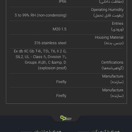
(حفاظت داخلی)
IP66
Operating Humidity
(رطوبت قابل تحمل)
5 to 99% RH (non-condensing)
Entries
(ورودی)
M20-1.5
Housing Material
(جنس بدنه)
316 stainless steel
Ex db IIC Gb T4\, T5\, T6, II 2 G,
SIL2, UL - Class I\, Division 1\,
Groups A\,B\, C &amp; D
Certifications
(گواهینامه‌ها)
(explosion proof)
Manufacture
(سازنده)
Firefly
Manufacture
(سازنده)
Firefly
همراه با کیوپیکت
همراه با مشتریان