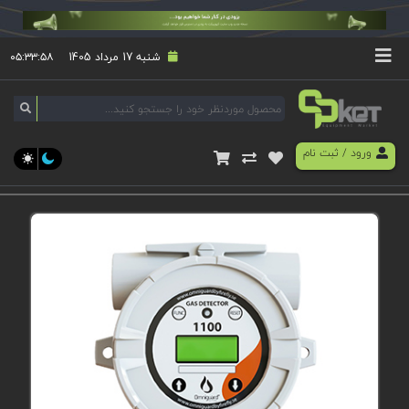
شنبه 17 مرداد 1405
۰۵:۳۳:۵۸
ورود
/
ثبت نام