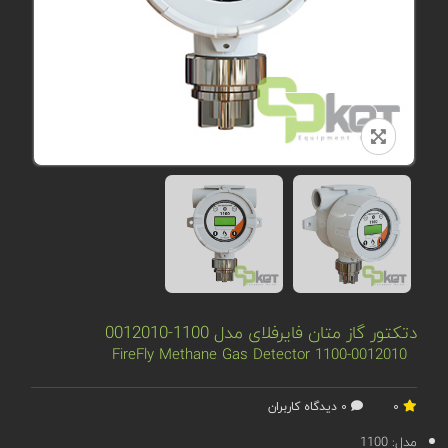
دتکتور گاز متان فایرفلای مدل 1100-0012010
FireFly Methane Gas Detector 1100-0012010
0
0 دیدگاه کاربران
مدل:
1100