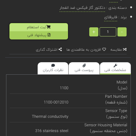
دسته بندی :
دتکتور گاز فیکس ضد انفجار
برند :
فایرفلای
ثبت استعلام
+
-
پیشنهاد فنی
مقایسه
افزودن به علاقمندی ها
اشتراک گذاری
مشخصات فنی
پیوست فنی
نظرات کاربران
Model
(مدل)
1100
Part Number
(شماره قطعه)
1100-0012010
Sensor Type
(نوع سنسور)
Thermal conductivity
Sensor Housing Material
(جنس محفظه سنسور)
316 stainless steel