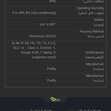
(حفاظت داخلی)
IP66
Operating Humidity
(رطوبت قابل تحمل)
5 to 99% RH (non-condensing)
Entries
(ورودی)
3/4-14 NPT
Housing Material
(جنس بدنه)
Aluminium (ALDC)
Ex db IIC Gb T4\, T5\, T6, II 2 G,
SIL2, UL - Class I\, Division 1\,
Groups A\,B\, C &amp; D
Certifications
(گواهینامه‌ها)
(explosion proof)
Manufacture
(سازنده)
Firefly
Manufacture
(سازنده)
Firefly
همراه با کیوپیکت
همراه با مشتریان