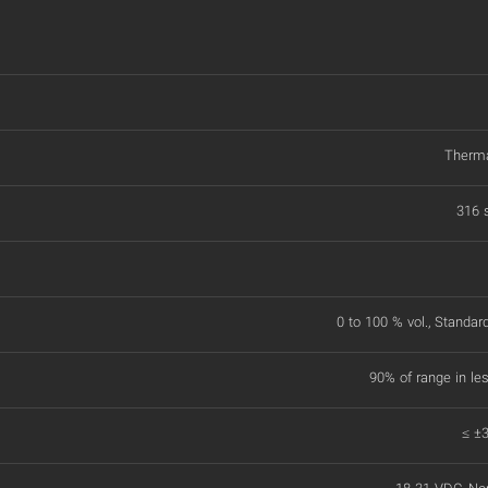
Therma
316 s
0 to 100 % vol., Standar
90% of range in le
≤ ±3