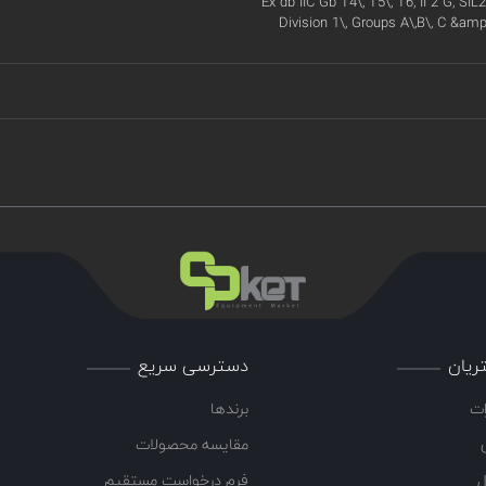
Ex db IIC Gb T4\, T5\, T6, II 2 G, SIL2
Division 1\, Groups A\,B\, C &amp
ریان
دسترسی سریع
ات
برندها
مقایسه محصولات
ل
فرم درخواست مستقیم