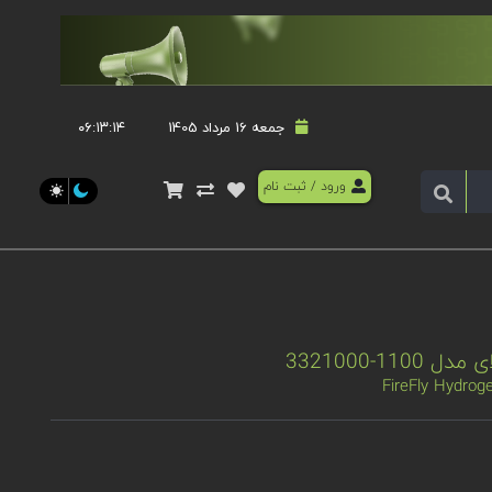
جمعه 16 مرداد 1405
۰۶:۱۳:۱۵
ورود
/
ثبت نام
11-3321000
FireFly Hydrog