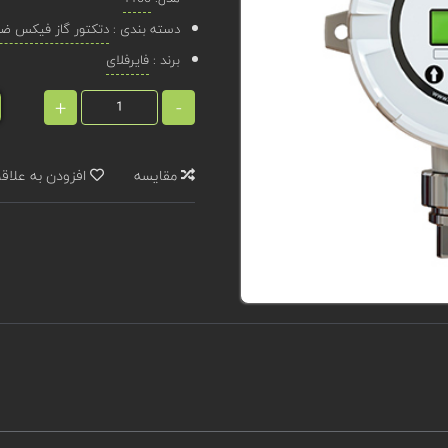
دسته بندی :
دتکتور گاز فیکس ضد 
برند :
فایرفلای
+
-
مقایسه
افزودن به علاق