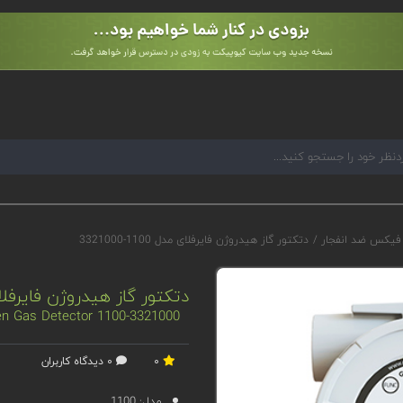
 فیکس ضد انفجار
/
دتکتور گاز هیدروژن فایرفلای مدل 1100-3321000
دتکتور گاز هیدروژن فایرفلای مدل 00
en Gas Detector 1100-3321000
0
0 دیدگاه کاربران
مدل:
1100