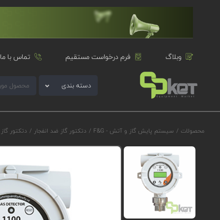
وبلاگ
فرم درخواست مستقیم
تماس با ما
دسته بندی
محصولات
/
سیستم پایش گاز و آتش - F&G
/
دتکتور گاز ضد انفجار
/
دتکتور گاز