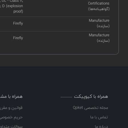
, UL - Class I\,
Certifications
; D (explosion
(گواهینامه‌ها)
proof)
Manufacture
Firefly
(سازنده)
Manufacture
Firefly
(سازنده)
همراه با کیوپیکت
همراه با مشت
مجله تخصصی Qpket
قوانین و مقرر
تماس با ما
حریم خصوصی
درباره ما
سوالات متداو