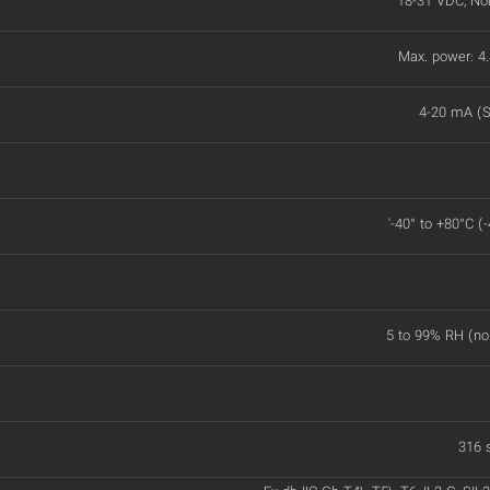
18-31 VDC, No
Max. power: 
4-20 mA (S
'-40° to +80°C (
5 to 99% RH (no
316 s