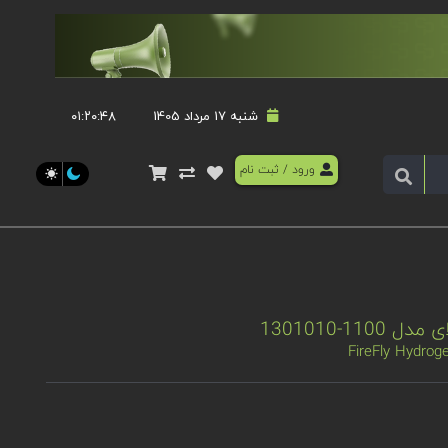
شنبه 17 مرداد 1405
۰۱:۲۰:۴۸
ورود
/
ثبت نام
11-1301010
FireFly Hydrog