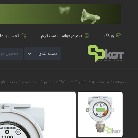
وبلاگ
فرم درخواست مستقیم
تماس با ما
دسته بندی
محصولات
/
سیستم پایش گاز و آتش - F&G
/
دتکتور گاز ضد انفجار
/
دتکتور گاز