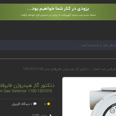
 فیکس ضد انفجار
/
دتکتور گاز هیدروژن فایرفلای مدل 1100-1301010
دتکتور گاز هیدروژن فایرفلای مدل 00
en Gas Detector 1100-1301010
0
0 دیدگاه کاربران
مدل:
1100