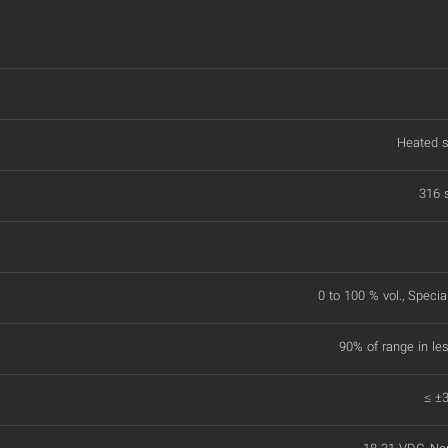
Heated 
316 s
0 to 100 % vol., Specia
90% of range in le
≤ ±3