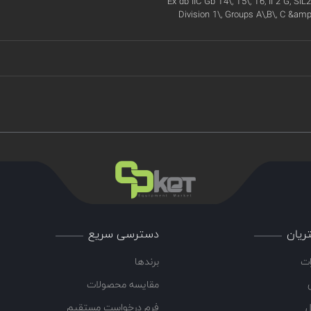
Ex db IIC Gb T4\, T5\, T6, II 2 G, SIL2
Division 1\, Groups A\,B\, C &amp
ریان
دسترسی سریع
ات
برندها
مقایسه محصولات
ل
فرم درخواست مستقیم