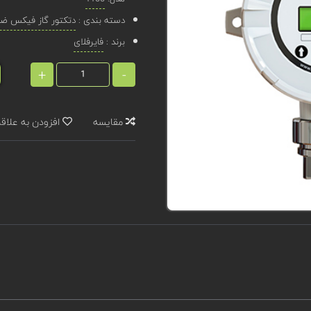
دسته بندی :
دتکتور گاز فیکس ضد 
برند :
فایرفلای
+
-
مقایسه
افزودن به علاق