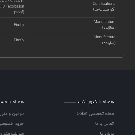
, UL - Class I\,
Certifications
; D (explosion
(گواهینامه‌ها)
proof)
Manufacture
Firefly
(سازنده)
Manufacture
Firefly
(سازنده)
همراه با کیوپیکت
همراه با مشت
مجله تخصصی Qpket
قوانین و مقرر
تماس با ما
حریم خصوصی
درباره ما
سوالات متداو