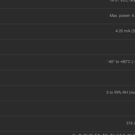
18-31 VDC, No
Max. power: 
4-20 mA (S
'-40° to +80°C (
5 to 99% RH (no
316 s