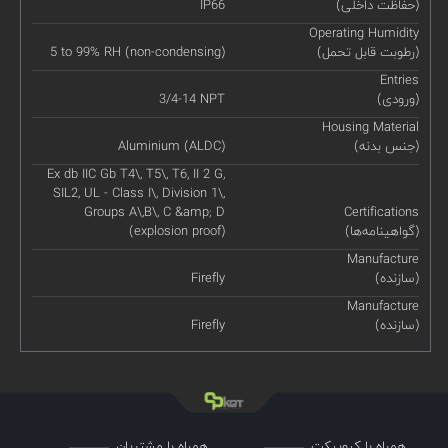
(حفاظت داخلی)
IP66
Operating Humidity
(رطوبت قابل تحمل)
5 to 99% RH (non-condensing)
Entries
(ورودی)
3/4-14 NPT
Housing Material
(جنس بدنه)
Aluminium (ALDC)
Ex db IIC Gb T4\, T5\, T6, II 2 G,
SIL2, UL - Class I\, Division 1\,
Groups A\,B\, C &amp; D
Certifications
(گواهینامه‌ها)
(explosion proof)
Manufacture
(سازنده)
Firefly
Manufacture
(سازنده)
Firefly
همراه با کیوپیکت
همراه با مشتریان