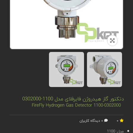
دتکتور گاز هیدروژن فایرفلای مدل 1100-0302000
FireFly Hydrogen Gas Detector 1100-0302000
0
0 دیدگاه کاربران
مدل:
1100