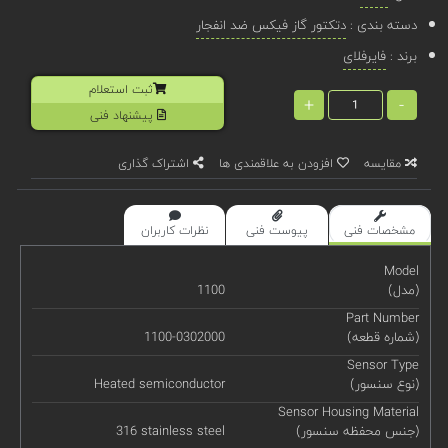
دسته بندی :
دتکتور گاز فیکس ضد انفجار
برند :
فایرفلای
ثبت استعلام
+
-
پیشنهاد فنی
مقایسه
افزودن به علاقمندی ها
اشتراک گذاری
مشخصات فنی
پیوست فنی
نظرات کاربران
Model
(مدل)
1100
Part Number
(شماره قطعه)
1100-0302000
Sensor Type
(نوع سنسور)
Heated semiconductor
Sensor Housing Material
(جنس محفظه سنسور)
316 stainless steel