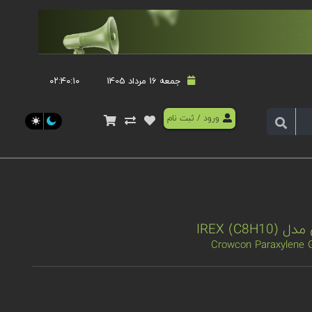
جمعه 16 مرداد 1405
۰۲:۴۰:۱۱
ورود
/
ثبت نام
IREX (C)
Crowcon Paraxylene G