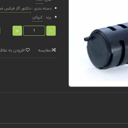
دسته بندی :
دتکتور گاز فیکس ضد 
برند :
کروکن
+
-
مقایسه
افزودن به علاق