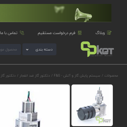
وبلاگ
فرم درخواست مستقیم
تماس با ما
دسته بندی
محصولات
/
سیستم پایش گاز و آتش - F&G
/
دتکتور گاز ضد انفجار
/
دتکتور گاز