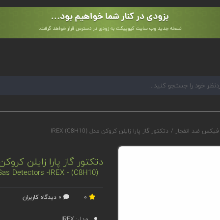
 فیکس ضد انفجار
/
دتکتور گاز پارا زایلن کروکن مدل IREX (C8H10)
دتکتور گاز پارا زایلن کروکن مدل 8H10
as Detectors -IREX - (C8H10)
0
0 دیدگاه کاربران
مدل:
IREX