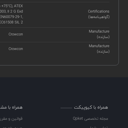
o +75°C), ATEX
03, II 2 G Exd
Certifications
(گواهینامه‌ها)
 EN60079-29-1,
IEC61508 SIL 2
Manufacture
Crowcon
(سازنده)
Manufacture
Crowcon
(سازنده)
همراه با کیوپیکت
همراه با مشت
مجله تخصصی Qpket
قوانین و مقرر
تماس با ما
حریم خصوصی