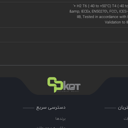
'+ H2 T6 (-40 to +50°C) T4 (-40 t
&amp; IECEx, EN50270\, FCC\, ICES-0
IIB, Tested in accordance with
Validation to 
ریان
دسترسی سریع
ات
برندها
مقایسه محصولات