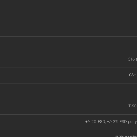
316 s
C8H1
T-90
'+/- 2% FSD, +/- 2% FSD per