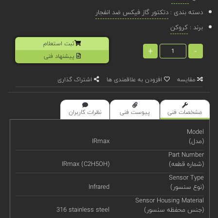
دسته بندی :
دتکتور گاز فیکس ضد انفجار
برند :
کروکن
ثبت استعلام
+
-
پیشنهاد فنی
مقایسه
افزودن به علاقمندی ها
اشتراک گذاری
مشخصات فنی
پیوست فنی
نظرات کاربران
Model
(مدل)
IRmax
Part Number
(شماره قطعه)
IRmax (C2H5OH)
Sensor Type
(نوع سنسور)
Infrared
Sensor Housing Material
(جنس محفظه سنسور)
316 stainless steel