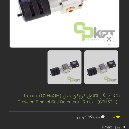
دتکتور گاز اتانول کروکن مدل IRmax (C2H5OH)
Crowcon Ethanol Gas Detectors -IRmax - (C2H5OH)
0
0 دیدگاه کاربران
مدل:
IRmax