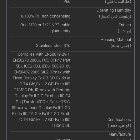
(حفاظت داخلی)
IP66
Operating Humidity
(رطوبت قابل تحمل)
0-100% RH non-condensing
One M20 or 1/2” NPT cable
Entries
(ورودی)
gland entry
Housing Material
(جنس بدنه)
Stainless steel 316
Complies with EN60079-29-1,
EN50270:2006\, FCC CFR47 Part
15B\, ICES-003, IEC61508:2010\,
EN50402:2005 SIL2, IRmax with
Fixed Display:Ex II 2 GD Ex db ia
IIC T4 Gb\,Ex II 2 GD Ex tb IIIC
T135°C Db, IRmax with Remote
Display:Ex II 2 G Ex db ia IIC T4
Gb (Tamb -40°C ≤ Ta ≤ +75°C,
IRmax without Display:Ex II 2 GD
Ex db IIC T6 Gb\,Ex II 2 GD Ex db
IIC T4 Gb\,Ex II 2 GD Ex tb IIIC
Certifications
(گواهینامه‌ها)
T135°C Db
Manufacture