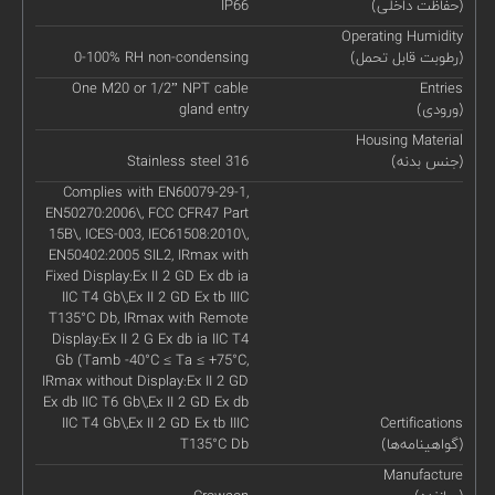
(حفاظت داخلی)
IP66
Operating Humidity
(رطوبت قابل تحمل)
0-100% RH non-condensing
One M20 or 1/2” NPT cable
Entries
(ورودی)
gland entry
Housing Material
(جنس بدنه)
Stainless steel 316
Complies with EN60079-29-1,
EN50270:2006\, FCC CFR47 Part
15B\, ICES-003, IEC61508:2010\,
EN50402:2005 SIL2, IRmax with
Fixed Display:Ex II 2 GD Ex db ia
IIC T4 Gb\,Ex II 2 GD Ex tb IIIC
T135°C Db, IRmax with Remote
Display:Ex II 2 G Ex db ia IIC T4
Gb (Tamb -40°C ≤ Ta ≤ +75°C,
IRmax without Display:Ex II 2 GD
Ex db IIC T6 Gb\,Ex II 2 GD Ex db
IIC T4 Gb\,Ex II 2 GD Ex tb IIIC
Certifications
(گواهینامه‌ها)
T135°C Db
Manufacture