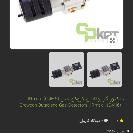
دتکتور گاز بوتادین کروکن مدل IRmax (C4H6)
Crowcon Butadiene Gas Detectors -IRmax - (C4H6)
0
0 دیدگاه کاربران
مدل:
IRmax