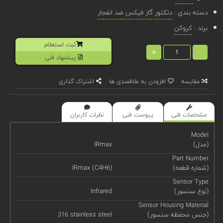
دسته بندی :
دتکتور گاز فیکس ضد انفجار
برند :
کروکن
ثبت استعلام
+
-
پیشنهاد فنی
مقایسه
افزودن به علاقمندی ها
اشتراک گذاری
مشخصات فنی
پیوست فنی
نظرات کاربران
Model
(مدل)
IRmax
Part Number
(شماره قطعه)
IRmax (C4H6)
Sensor Type
(نوع سنسور)
Infrared
Sensor Housing Material
(جنس محفظه سنسور)
316 stainless steel