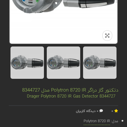
دتکتور گاز دراگر Polytron 8720 IR مدل 8344727
8344727 Drager Polytron 8720 IR Gas Detector
0
0 دیدگاه کاربران
مدل:
Polytron 8720 IR