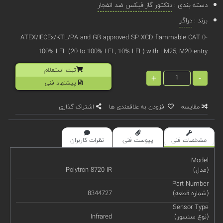
دسته بندی :
دتکتور گاز فیکس ضد انفجار
برند :
دراگر
ATEX/IECEx/KTL/PA and GB approved SP XCD flammable CAT 0-
100% LEL (20 to 100% LEL, 10% LEL) with LM25, M20 entry
ثبت استعلام
+
-
پیشنهاد فنی
مقایسه
افزودن به علاقمندی ها
اشتراک گذاری
مشخصات فنی
پیوست فنی
نظرات کاربران
Model
(مدل)
Polytron 8720 IR
Part Number
(شماره قطعه)
8344727
Sensor Type
(نوع سنسور)
Infrared