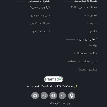
همراه با کیوپیکت
همراه با مشتریان
مجله تخصصی Qpket
قوانین و مقررات
تماس با ما
حریم خصوصی
درباره ما
سوالات متداول
گالری
ثبت نام / ورود
دسترسی سریع
برندها
مقایسه محصولات
فرم درخواست مستقیم
پیگیری سفارش
88222805-06 - 021
09361255000
همراه با کیوپیکت