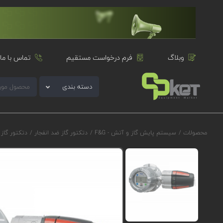
وبلاگ
فرم درخواست مستقیم
تماس با ما
دسته بندی
محصولات
/
سیستم پایش گاز و آتش - F&G
/
دتکتور گاز ضد انفجار
/
دتکتور گاز