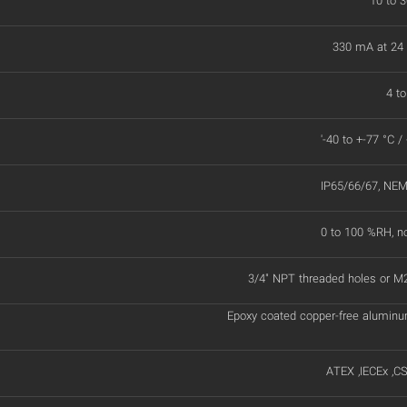
10 to 3
330 mA at 24 
4 t
'-40 to +-77 °C /
IP65/66/67, NE
0 to 100 %RH, n
3/4" NPT threaded holes or M
Epoxy coated copper-free aluminu
ATEX ,IECEx ,C