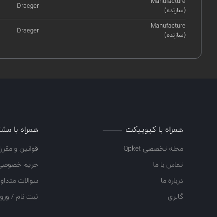
Manufacture
Draeger
(سازنده)
Manufacture
Draeger
(سازنده)
همراه با کیوپیکت
همراه با مشت
مجله تخصصی Qpket
قوانین و مقرر
تماس با ما
حریم خصوصی
درباره ما
سوالات متداو
گالری
ثبت نام / ورو