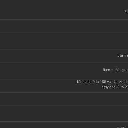
Po
Stainl
flammable gas
Methane 0 to 100 vol. %, Metha
ethylene: 0 to 