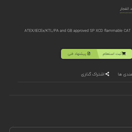
انفجار
ATEX/IECEx/KTL/PA and GB approved SP XCD flammable CAT 0
ثبت استعلام
پیشنهاد فنی
مندی ها
اشتراک گذاری