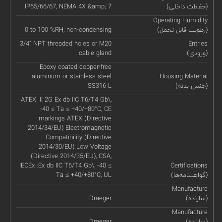
(حفاظت داخلی)
IP65/66/67, NEMA 4X &amp; 7
Operating Humidity
(رطوبت قابل تحمل)
0 to 100 %RH, non-condensing
3/4" NPT threaded holes or M20
Entries
(ورودی)
cable gland
Epoxy coated copper-free
aluminum or stainless steel
Housing Material
(جنس بدنه)
SS316 L
ATEX: II 2G Ex db IIC T6/T4 Gb\,
-40 ≤ Ta ≤ +40/+80°C, CE
markings ATEX (Directive
2014/34/EU) Electromagnetic
Compatibility (Directive
2014/30/EU) Low Voltage
(Directive 2014/35/EU), CSA,
IECEx :Ex db IIC T6/T4 Gb\, -40 ≤
Certifications
(گواهینامه‌ها)
Ta ≤ +40/+80°C, UL
Manufacture
(سازنده)
Draeger
Manufacture
(سازنده)
Draeger