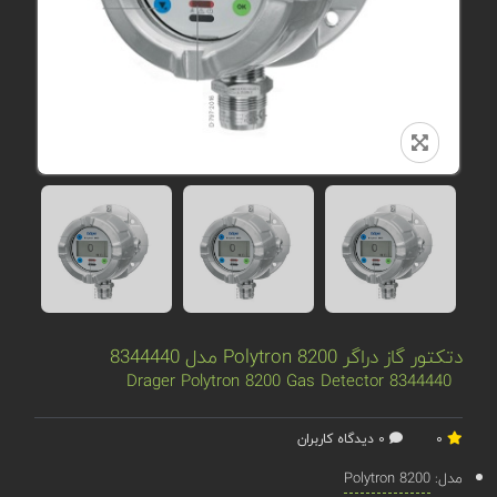
دتکتور گاز دراگر Polytron 8200 مدل 8344440
8344440 Drager Polytron 8200 Gas Detector
0
0 دیدگاه کاربران
مدل:
Polytron 8200