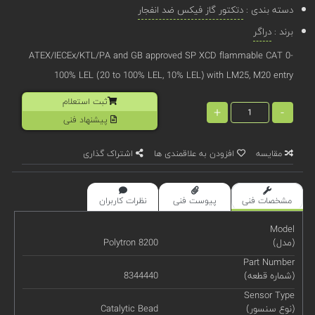
دسته بندی :
دتکتور گاز فیکس ضد انفجار
برند :
دراگر
ATEX/IECEx/KTL/PA and GB approved SP XCD flammable CAT 0-
100% LEL (20 to 100% LEL, 10% LEL) with LM25, M20 entry
ثبت استعلام
+
-
پیشنهاد فنی
مقایسه
افزودن به علاقمندی ها
اشتراک گذاری
مشخصات فنی
پیوست فنی
نظرات کاربران
Model
(مدل)
Polytron 8200
Part Number
(شماره قطعه)
8344440
Sensor Type
(نوع سنسور)
Catalytic Bead