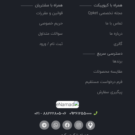
همراه با کیوپیکت
همراه با مشتریان
مجله تخصصی Qpket
قوانین و مقررات
تماس با ما
حریم خصوصی
درباره ما
سوالات متداول
گالری
ثبت نام / ورود
دسترسی سریع
برندها
مقایسه محصولات
فرم درخواست مستقیم
پیگیری سفارش
88222805-06 - 021
09361255000
همراه با کیوپیکت