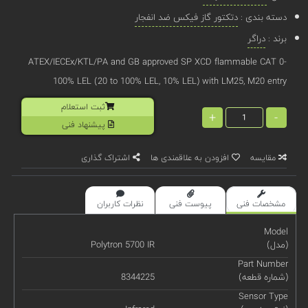
دسته بندی :
دتکتور گاز فیکس ضد انفجار
برند :
دراگر
ATEX/IECEx/KTL/PA and GB approved SP XCD flammable CAT 0-
100% LEL (20 to 100% LEL, 10% LEL) with LM25, M20 entry
ثبت استعلام
+
-
پیشنهاد فنی
مقایسه
افزودن به علاقمندی ها
اشتراک گذاری
مشخصات فنی
پیوست فنی
نظرات کاربران
Model
(مدل)
Polytron 5700 IR
Part Number
(شماره قطعه)
8344225
Sensor Type