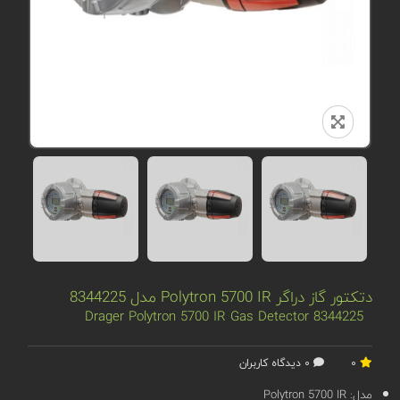
دتکتور گاز دراگر Polytron 5700 IR مدل 8344225
8344225 Drager Polytron 5700 IR Gas Detector
0
0 دیدگاه کاربران
مدل:
Polytron 5700 IR