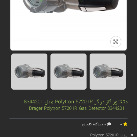
دتکتور گاز دراگر Polytron 5720 IR مدل 8344201
8344201 Drager Polytron 5720 IR Gas Detector
0
0 دیدگاه کاربران
مدل:
Polytron 5720 IR