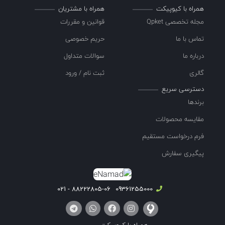
همراه با کیوپیکت
همراه با مشتریان
مجله تخصصی Qpket
قوانین و مقررات
تماس با ما
حریم خصوصی
درباره ما
سوالات متداول
گالری
ثبت نام / ورود
دسترسی سریع
برندها
مقایسه محصولات
فرم درخواست مستقیم
پیگیری سفارش
88222805-06 - 021
09361255000
همراه با کیوپیکت