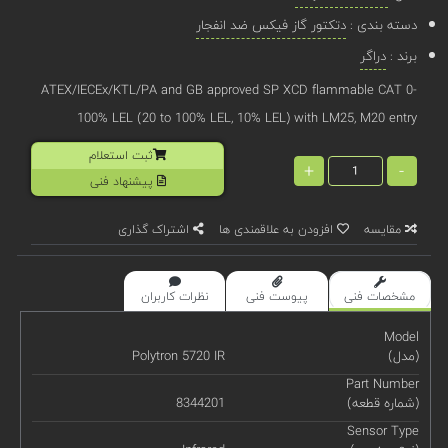
دسته بندی :
دتکتور گاز فیکس ضد انفجار
برند :
دراگر
ATEX/IECEx/KTL/PA and GB approved SP XCD flammable CAT 0-
100% LEL (20 to 100% LEL, 10% LEL) with LM25, M20 entry
ثبت استعلام
+
-
پیشنهاد فنی
مقایسه
افزودن به علاقمندی ها
اشتراک گذاری
مشخصات فنی
پیوست فنی
نظرات کاربران
Model
(مدل)
Polytron 5720 IR
Part Number
(شماره قطعه)
8344201
Sensor Type