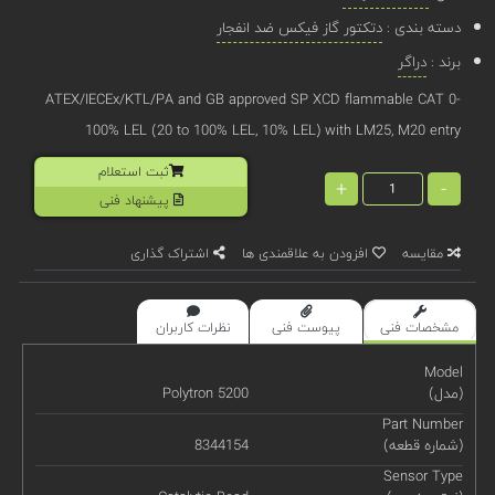
دسته بندی :
دتکتور گاز فیکس ضد انفجار
برند :
دراگر
ATEX/IECEx/KTL/PA and GB approved SP XCD flammable CAT 0-
100% LEL (20 to 100% LEL, 10% LEL) with LM25, M20 entry
ثبت استعلام
+
-
پیشنهاد فنی
مقایسه
افزودن به علاقمندی ها
اشتراک گذاری
مشخصات فنی
پیوست فنی
نظرات کاربران
Model
(مدل)
Polytron 5200
Part Number
(شماره قطعه)
8344154
Sensor Type