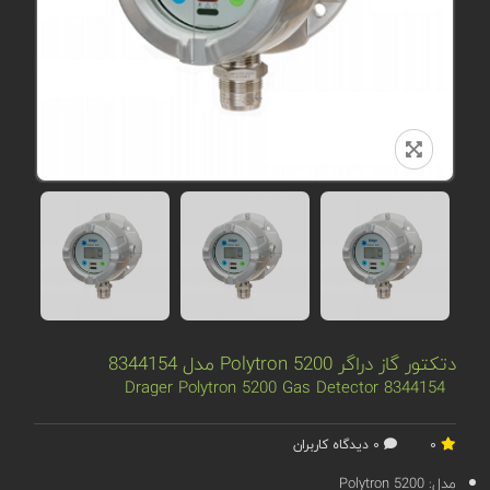
دتکتور گاز دراگر Polytron 5200 مدل 8344154
8344154 Drager Polytron 5200 Gas Detector
0
0 دیدگاه کاربران
مدل:
Polytron 5200