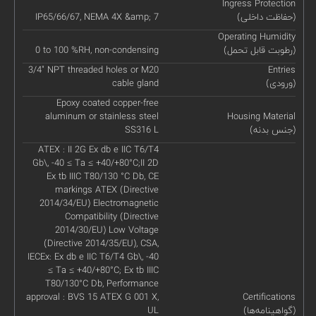
Ingress Protection
(حفاظت داخلی)
IP65/66/67, NEMA 4X &amp; 7
Operating Humidity
(رطوبت قابل تحمل)
0 to 100 %RH, non-condensing
3/4" NPT threaded holes or M20
Entries
(ورودی)
cable gland
Epoxy coated copper-free
aluminum or stainless steel
Housing Material
(جنس بدنه)
SS316 L
ATEX : II 2G Ex db e IIC T6/T4
Gb\, -40 ≤ Ta ≤ +40/+80°C;II 2D
Ex tb IIIC T80/130 °C Db, CE
markings ATEX (Directive
2014/34/EU) Electromagnetic
Compatibility (Directive
2014/30/EU) Low Voltage
(Directive 2014/35/EU), CSA,
IECEx: Ex db e IIC T6/T4 Gb\, -40
≤ Ta ≤ +40/+80°C; Ex tb IIIC
T80/130°C Db, Performance
approval : BVS 15 ATEX G 001 X,
Certifications
(گواهینامه‌ها)
UL