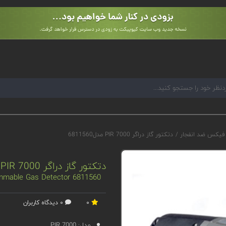
 فیکس ضد انفجار
/
دتکتور گاز دراگر PIR 7000 مدل6811560
دتکتور گاز دراگر PIR 7000 مدل6811560
6811560 Drager PIR 7000 Flammable Gas Detector
0
0 دیدگاه کاربران
مدل:
PIR 7000