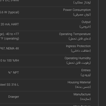
0 V DC, 3-wire
(ولتاژ عملکرد)
Power Consumption
5.6 W (typical)
(توان مصرفی)
Output
o 20 mA, HART
(خروجی)
ge), -40 to +77
Operating Temperature
(دمای قابل تحمل)
°F (operating)
Ingress Protection
IP67, NEMA 4X
(حفاظت داخلی)
Operating Humidity
0 to 100 %RH
(رطوبت قابل تحمل)
Entries
¾‘‘ NPT
(ورودی)
Housing Material
steel SS 316 L
(جنس بدنه)
Manufacture
Draeger
(سازنده)