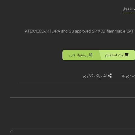
انفجار
ATEX/IECEx/KTL/PA and GB approved SP XCD flammable CAT 0
ثبت استعلام
پیشنهاد فنی
مندی ها
اشتراک گذاری