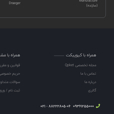
Manufacture
Draeger
(سازنده)
همراه با کیوپیکت
همراه با مشت
مجله تخصصی Qpket
قوانین و مقرر
تماس با ما
حریم خصوصی
درباره ما
سوالات متداو
گالری
ثبت نام / ورو
88222805-06 - 021
09361255000