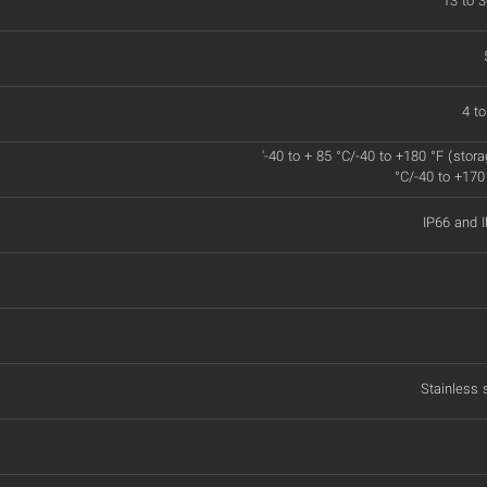
13 to 3
4 t
'-40 to + 85 °C/-40 to +180 °F (stora
°C/-40 to +170 
IP66 and 
Stainless 