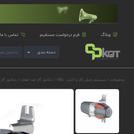
وبلاگ
فرم درخواست مستقیم
تماس با ما
دسته بندی
محصولات
/
سیستم پایش گاز و آتش - F&G
/
دتکتور گاز ضد انفجار
/
دتکتور گاز