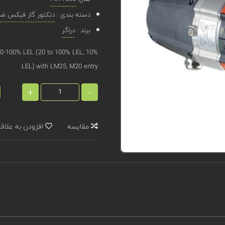
دسته بندی :
دتکتور گاز فیکس ضد 
برند :
دراگر
-100% LEL (20 to 100% LEL, 10%
LEL) with LM25, M20 entry
+
-
مقایسه
افزودن به علاق