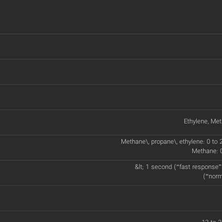
Ethylene, Me
Methane\, propane\, ethylene: 0 t
Methane: 0
&lt; 1 second (“fast response”
(“norm