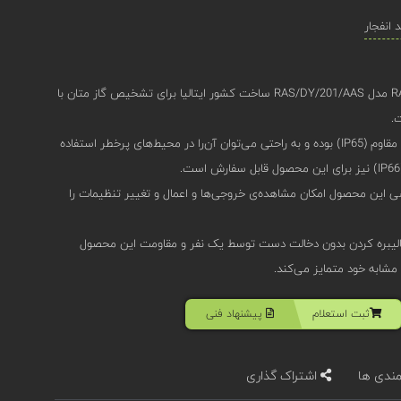
انفجار
دتکتور گاز اوجیونی (Oggioni) RAS-DY مدل RAS/DY/201/AAS ساخت کشور ایتالیا برای تشخیص گاز متان با
این محصول دارای بدنه‌‌ی آلومینیومی مقاوم (IP65) بوده و به راحتی می‌توان آن‌را در محیط‌های پرخطر استفاده
مغناطیسی این محصول امکان مشاهده‌ی خروجی‌ها و اعمال و تغییر تنظیمات را
الیبره کردن بدون دخالت دست توسط یک نفر و مقاومت این محصول
 مشابه خود متمایز می‌کند.
ثبت استعلام
پیشنهاد فنی
مندی ها
اشتراک گذاری