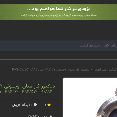
 فیکس ضد انفجار
/
دتکتور گاز متان اوجیونی RAS-DY مدل RAS/DY/201/AAS
دتکتور گاز متان اوجیونی RAS-DY مدل RAS/DY/201/AAS
or - RAS-DY - RAS/DY/201/AAS
0
0 دیدگاه کاربران
مدل:
RAS-DY