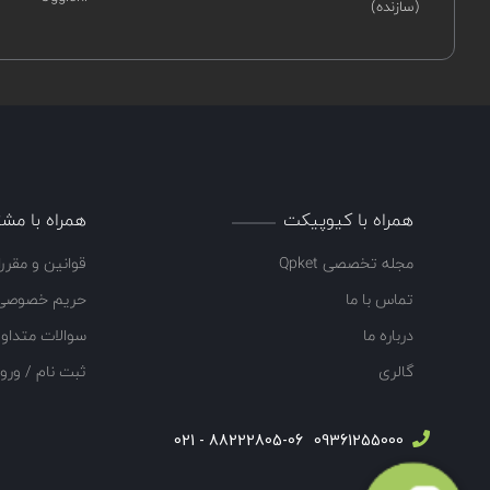
(سازنده)
همراه با کیوپیکت
همراه با مشت
مجله تخصصی Qpket
قوانین و مقرر
تماس با ما
حریم خصوصی
درباره ما
سوالات متداو
گالری
ثبت نام / ورو
88222805-06 - 021
09361255000