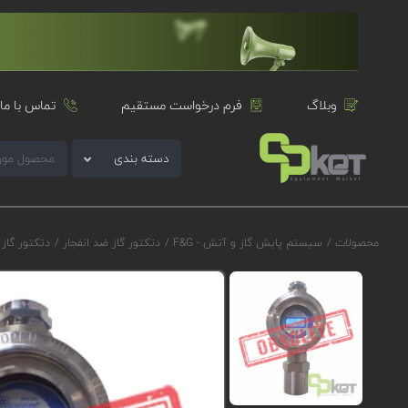
وبلاگ
فرم درخواست مستقیم
تماس با ما
دسته بندی
محصولات
/
سیستم پایش گاز و آتش - F&G
/
دتکتور گاز ضد انفجار
/
دتکتور گاز