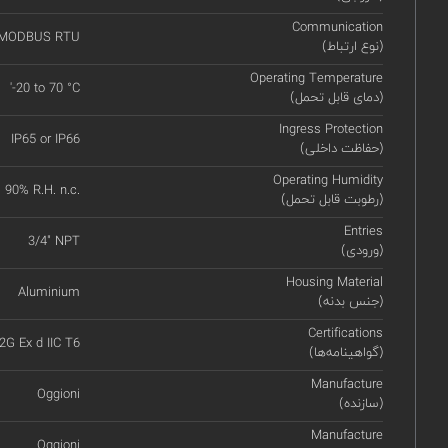
Communication
 MODBUS RTU
(نوع ارتباط)
Operating Temperature
'-20 to 70 °C
(دمای قابل تحمل)
Ingress Protection
IP65 or IP66
(حفاظت داخلی)
Operating Humidity
90% R.H. n.c.
(رطوبت قابل تحمل)
Entries
3/4" NPT
(ورودی)
Housing Material
Aluminium
(جنس بدنه)
Certifications
 2G Ex d IIC T6
(گواهینامه‌ها)
Manufacture
Oggioni
(سازنده)
Manufacture
Oggioni