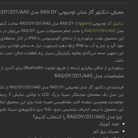
معرفی دتکتور گاز متان اوجیونی RAS-DY مدل RAS/DY/201/AAS
دتکتور گاز
اوجیونی (
Oggioni
) RAS-DY مدل RAS/DY/201/AAS ساخت کشور ایتالیا برای تشخیص گاز متان با سنسور فروسرخ (IR) طراحی شده‌است.
مدل
RAS/DY/201/AAS
را مانند تمام محصولات سری RAS-DY می‌توان در دو واژه‌ی مقاوم و هوشمند خلاصه کرد.
این محصول بعلت برخوردا
این تجهیز صحه می‌گذارد.بعلاوه یکپارچگی بسیار زیاد قطعات، امکان نصب تم
باشد.
برخورداری از امکان برقراری ارتباط از طریق بلوتوث (Bluetooth) برای کنترل از راه دور در کنار داشتن پروتکل ارتباطی مدباس (MODBUS) هوشمند بودن این محصول را به خوبی نشان می‌دهد.
مشخصات مدل RAS/DY/201/AAS
فرستنده‌ی دتکتور گاز متان اوجیونی RAS-DY مدل RAS/DY/201/AAS از تکنولوژی enose بهره‌ می‌برد.این تکنولوژی به دلیل ساختار قابل اتصال (Modularity) و سازگاری مناسب، امکان استفاده از انواع سنسورها را فراهم می‌کند.
خواهدشد.همچنین صفحه کلید مغناطیسی تعبیه شده برای این محصول امکان 
این محصول با درصد انحراف تشخیص حدود ±5% جزو دتکتورهای نسبتا دقیق بازار به شمار می‌آید.واکنش کمتر از 20 ثانیه، برای دتکتورهای گاز، نسبتا سریع به حساب می‌آید که RAS/DY/201/AAS هم از آن برخوردار است.
چرا مدل RAS/DY/201/AAS را انتخاب کنیم؟
ابعاد کوچک
مصرف برق کم