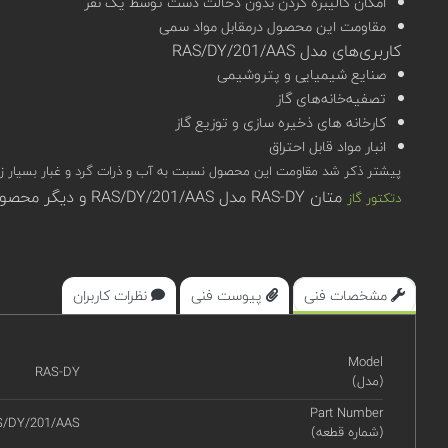
امکان کالیبره کردن بدون دخالت دست توسط یک نفر
مقاومت این محصول درمقابل مواد سمی
کاربری‌های مدل RAS/DY/201/AAS
صنایع شیمیایی و پتروشیمی
تصفیه‌خانه‌های گاز
کارخانه های ذخیره سازی و توزیع گاز
انبار مواد قابل احتراق
پیشتر ذکر شد مقاومت این محصول نسبت به آب و ذرات گرد و غبار بسیار زیاد (IP65 و IP66) است.بنابراین امکان استفاده از این محصول در رنج دمای 20- تا 70+ و رطوبت حداکثر %90 دور از ان
متان RAS-DY مدل RAS/DY/201/AAS و دیگر محصولات اوجیونی در سامانه تخصصی کیوپیکت (qpket) قابل مشاهده، بررسی و استعلام قیمت هستند.
دتکتور گاز
مشخصات فنی
پیوست فنی
نظرات کاربران
Model
RAS-DY
(مدل)
Part Number
S/DY/201/AAS
(شماره قطعه)