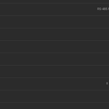
RS-485
II