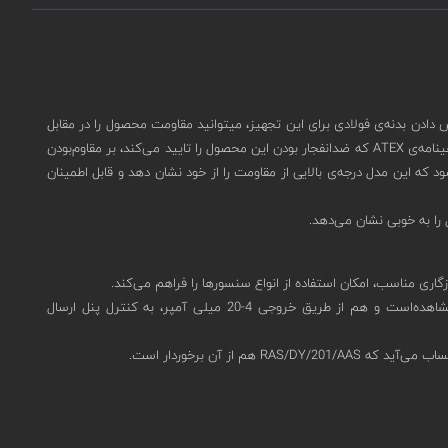
ده‌آل است.شما با سفارش دادن بدنه‌ی فولادی برای این تجهیز، میتوانید مقاومت محصول را در مقابل
نفوذ گرد و غبار و آب به IP66 ارتقا دهید.(درصورت نیاز به بدنه‌ی فولادی برای این تجهیز، هنگام ثبت استعلام، این موضوع را در توضیحات ذکر کنید.)دریافت گواهینامه‌‌ی ATEX که ضدانفجار بودن این محصول را تایید می‌کند، بر مقاوم‌بودن
که این مدل درجه‌ی بالایی از مقاومت را از خود نشان دهد و قابل اطمینان
این مدل یک صفحه‌ی نمایشگر نسبتا بزرگ LCD با توانایی نمایش 2 ردیف 8 کاراکتری دارد.اطلاعات مربوط به هشدار یا خطا هم توسط این نمایشگر قابل مشاهده‌است و هم از طریق خروجی 4-20 میلی آمپر‌، به کنترل پنل ارسال