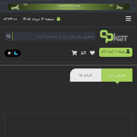
جمعه 16 مرداد 1405
۰۳:۳۳:۰۰
ورود
/
ثبت نام
معرفی برند
فیلم ها