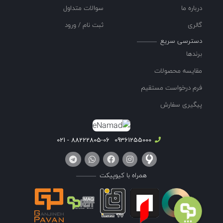
درباره ما
سوالات متداول
گالری
ثبت نام / ورود
دسترسی سریع
برندها
مقایسه محصولات
فرم درخواست مستقیم
پیگیری سفارش
88222805-06 - 021
09361255000
همراه با کیوپیکت